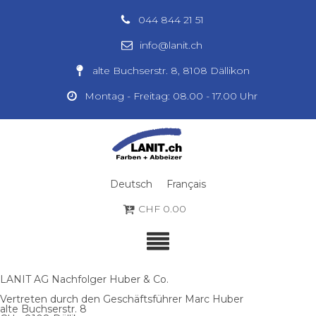
044 844 21 51
info@lanit.ch
alte Buchserstr. 8, 8108 Dällikon
Montag - Freitag: 08.00 - 17.00 Uhr
Deutsch
Français
CHF
0.00
LANIT AG Nachfolger Huber & Co.
Vertreten durch den Geschäftsführer Marc Huber
alte Buchserstr. 8