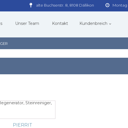
alte Buchserstr. 8, 8108 Dällikon
Montag -
ns
Unser Team
Kontakt
Kundenbreich
IGER
PRODUKTEÜBERSICHT
ABLAUGEMITTEL
2
SF-PULVER
SUPER FIROX
FARBEX
LT33 Trog-Füllung
PIERRIT