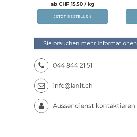
STRIP-CLEANER
CHF 15.50
STRIP-BOOSTER mit Aktivsauerstoff
JETZT BESTELLEN
IMPRÄGNIERUNG
4
PROTECTOSIL BHN
Sie brauchen mehr Informationen?
044 844 21 51
info@lanit.ch
HOLZAUFHELLER / BLEICHER
7
Aussendienst kontaktieren
MEXO HOLZAUFHELLER
X-GREY ENTGRAUER
WASSERSTOFFPEROXID 35%