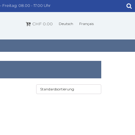
 Freitag: 08.00 - 17.00 Uhr
CHF
0.00
Deutsch
Français
DOWNLOAD BEREICH
STEINREINIGER
3
PIERRIT
FARBEX-SPEZIAL