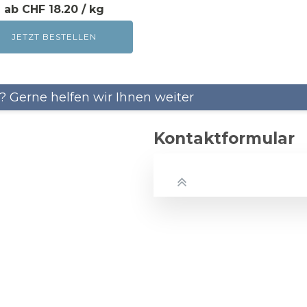
CHF 18.20
JETZT BESTELLEN
SCHIMMELENTFERNER
5
ANTICEPT C4 - FS-CLEANER
ACTICID CL1 - ALGIZID L1
 Gerne helfen wir Ihnen weiter
Kontaktformular
ENTROSTER
8
LT 102 ENTROSTER