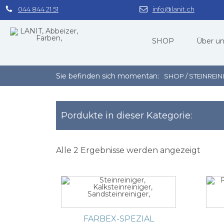
044 844 21 51
info@lanit.ch
SHOP
Über u
Sie befinden sich momentan:
SHOP
/ STEINREIN
PREISLISTE DOWNLOADEN
Pordukte in dieser Kategorie:
ABBEIZER
1
Alle 2 Ergebnisse werden angezeigt
DIXAPOL CKW-FREI
DIX-RADIKAL
DIXAPOL FLÜSSIG CKW-FREI
DIXAPOL 2K CKW-FREI
AQUADIX
BIODIX
FARBEX-SPEZIAL