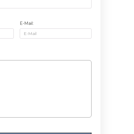
BOND-CLEAN NE
E-Mail:
DILUANT / TERPINETTE
12
DILUANT LT
LM DILUANT 819 (TERPINETTE INODORE)
TERPINETTE
PEINTURES MATE
15
LANIMATT contient des solvants