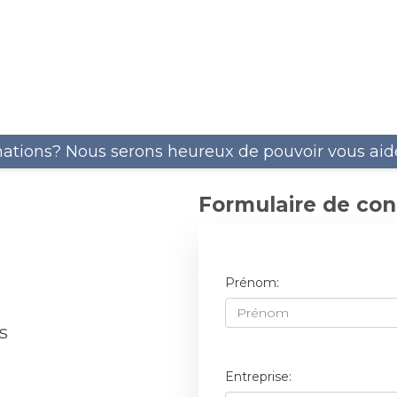
GERMICIDE / ALGICIDE
5
ANTICEPT C4 - FS-CLEANER
ACTICID CL1 - ALGIZID L1
mations? Nous serons heureux de pouvoir vous aid
Formulaire de con
DÉROUILLANT
8
Prénom:
LT 102 DÉROUILLANT
s
Entreprise: