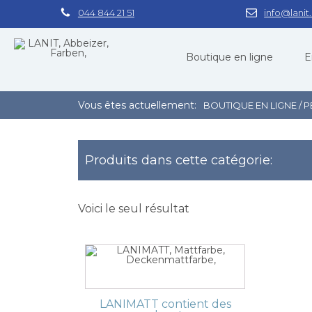
044 844 21 51
info@lanit
Boutique en ligne
E
Vous êtes actuellement:
BOUTIQUE EN LIGNE
/ 
TÉLÉCHARGER PRIX COURANT
Produits dans cette catégorie:
DÉCAPANTS
1
Voici le seul résultat
DIXAPOL SANS CFC
DIX-RADIKAL
DIXAPOL LIQUIDE EXEMPT CFC
DIXAPOL 2K EXEMPT DE CFC
AQUADIX
BIODIX
LANIMATT contient des