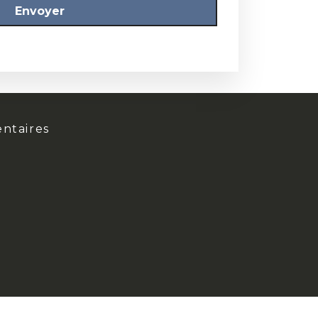
FOND ISOLANT
18
AQUA-FOND D'ISOLATION
ntaires
LANIT FOND ISOLANT À BASE DE SOLVANT
FONGICIDE
21
ACTICIDE MKE - TINAL FONGICIDE