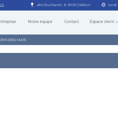
.ch
alte Buchserstr. 8, 8108 Dällikon
lundi 
ntreprise
Notre équipe
Contact
Espace client
PEINTURES MATE
VOIR PRODUITS
DÉCAPANT ALCALINS
2
SF-POUDRE
SUPER FIROX
FARBEX
LT 33 POUR BASSINS DE DÉCAPAGE