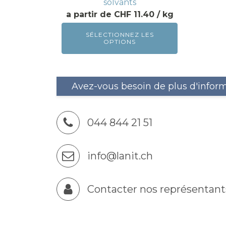
solvants
STRIP-CLEANER
CHF 11.40
Strip-Booster avec de l'oxygène actif
IMPRÉGNATION
SÉLECTIONNEZ LES
4
OPTIONS
PROTECTOSIL BHN
Avez-vous besoin de plus d'infor
044 844 21 51
info@lanit.ch
ECLAIRCISSANT POUR BOIS
7
MEXO ECLAIRCISSANT POUR BOIS
X-GREY ANTIGRIS
Contacter nos représentant
PEROXYDE D'HYDROGÈNE 35%