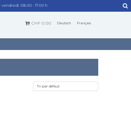
- vendredi: 08.00 - 17.00 h
CHF
0.00
Deutsch
Français
ESPACE TÉLÉCHARGER
NETTOYEUR POUR PIERRES
3
PIERRIT
FARBEX-SPECIAL