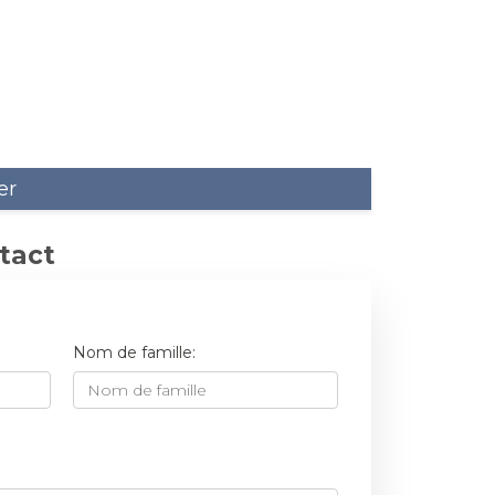
NEUTRALISATEUR
6
LT 66 NEUTRALISANT POUR ALCALIS
LT 87 SEL DE NEUTRALISATION
er
tact
NETTOYEUR UNIVERSEL
9
Nom de famille:
LZ SPRAY
LZ-LIQUIDE
LANIT ZINK- UND KUNSTOFFREINIGER
LANIT ALU- UND KUPFERREINIGER
STRIP-CLEANER