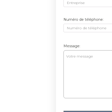
Numéro de téléphone:
NETTOYEUR DE PINCEAUX
11
NETTOYEUR DE PINCEAUX LT 1184
NETTOYEUR DE PINCEAUX LT 3000
Message:
PEINTURES D´HABITAT
14
TINAL PEINTURE D’HABITAT
TINAL MAX
TINASIL