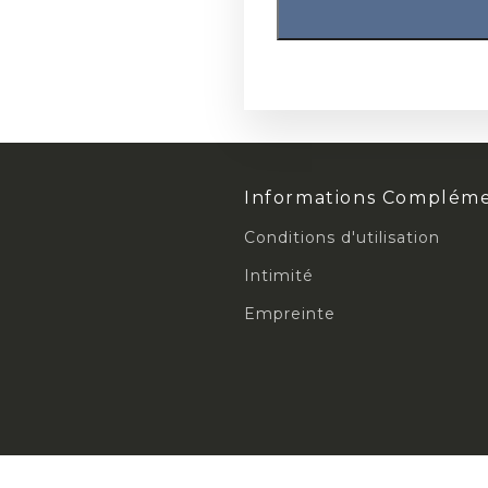
TINAL PLUS ****
TINAL PERL
FONDS PRIMER
17
LANIT AQUA-PRIMER
Informations Compléme
EXPRESS PRIMER
Conditions d'utilisation
Intimité
Empreinte
FOND ADHÉSIF
20
FOND ADHESIF W
TINAL-FOND ADHESIF