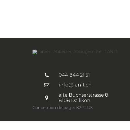
ACETON
AMMONIAQUE 24/25 %
PEINTURES POUR L'EXTÉRIEUR
16
TINAL EXTÉRIEUR
044 844 21 51
info@lanit.ch
alte Buchserstrasse 8
8108 Dällikon
Conception de page: K2PLUS
PEINTURES POUR SOL
19
LANISOL 2-Comp. peinture pour sol(Email satiné,
époxide diluable à l'eau)
LANIT 1-C. AQUA EMAILLE